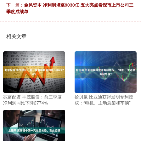
下一篇：
金风资本 净利润增至9030亿 五大亮点看深市上市公司三
季度成绩单
相关文章
兆富配资 丰茂股份：前三季度
拾贝赢 比亚迪获得发明专利授
净利润同比下降2774%
权：“电机、主动悬架和车辆”