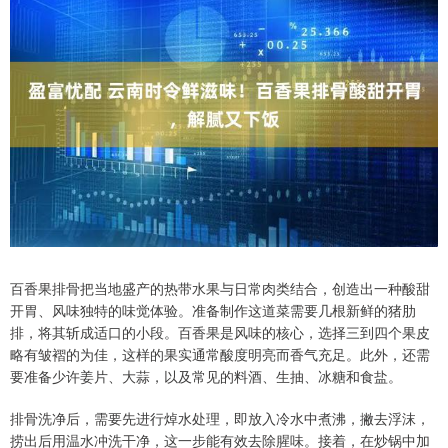
百香果排骨把当地盛产的热带水果与日常肉类结合，创造出一种酸甜
开胃、风味独特的味觉体验。准备制作这道菜需要几根新鲜的猪肋
排，将其斩成适口的小段。百香果是风味的核心，选择三到四个果皮
略有皱褶的为佳，这样的果实通常酸度明亮而香气充足。此外，还需
要准备少许姜片、大蒜，以及常见的料酒、生抽、冰糖和食盐。
排骨洗净后，需要先进行焯水处理，即放入冷水中煮沸，撇去浮沫，
捞出后用温水冲洗干净，这一步能有效去除腥味。接着，在炒锅中加