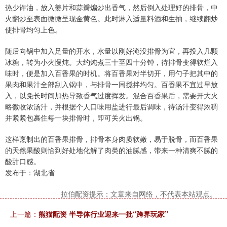
热少许油，放入姜片和蒜瓣煸炒出香气，然后倒入处理好的排骨，中
火翻炒至表面微微呈现金黄色。此时淋入适量料酒和生抽，继续翻炒
使排骨均匀上色。
随后向锅中加入足量的开水，水量以刚好淹没排骨为宜，再投入几颗
冰糖，转为小火慢炖。大约炖煮三十至四十分钟，待排骨变得软烂入
味时，便是加入百香果的时机。将百香果对半切开，用勺子把其中的
果肉和果汁全部刮入锅中，与排骨一同搅拌均匀。百香果不宜过早放
入，以免长时间加热导致香气过度挥发。混合百香果后，需要开大火
略微收浓汤汁，并根据个人口味用盐进行最后调味，待汤汁变得浓稠
并紧紧包裹住每一块排骨时，即可关火出锅。
这样烹制出的百香果排骨，排骨本身肉质软嫩，易于脱骨，而百香果
的天然果酸则恰到好处地化解了肉类的油腻感，带来一种清爽不腻的
酸甜口感。
发布于：湖北省
拉伯配资提示：文章来自网络，不代表本站观点。
上一篇：
熊猫配资 半导体行业迎来一批“跨界玩家”