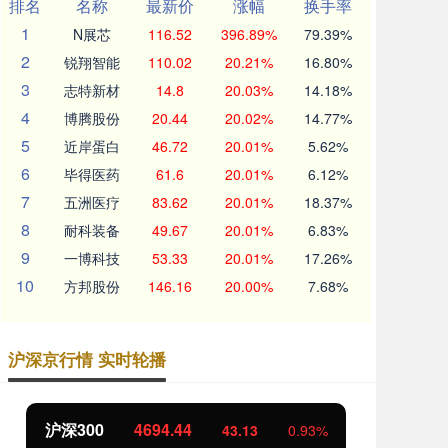
排名
名称
最新价
涨幅
换手率
1
N展芯
116.52
396.89%
79.39%
2
锐翔智能
110.02
20.21%
16.80%
3
志特新材
14.8
20.03%
14.18%
4
博腾股份
20.44
20.02%
14.77%
5
近岸蛋白
46.72
20.01%
5.62%
6
毕得医药
61.6
20.01%
6.12%
7
五洲医疗
83.62
20.01%
18.37%
8
耐科装备
49.67
20.01%
6.83%
9
一博科技
53.33
20.01%
17.26%
10
方邦股份
146.16
20.00%
7.68%
沪深京行情 实时轮播
沪深300
4694.44
北
43.13
0.93%