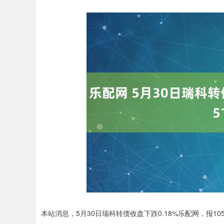
本站消息，5月30日瑞科转债收盘下跌0.18%乐配网，报105.
上证指数
3940.04
.40
2.13%
39.68
1.