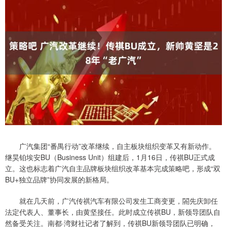
广汽集团“番禺行动”改革继续，自主板块组织变革又有新动作。
继昊铂埃安BU（Business Unit）组建后，1月16日，传祺BU正式成
立。这也标志着广汽自主品牌板块组织改革基本完成策略吧，形成“双
BU+独立品牌”协同发展的新格局。
就在几天前，广汽传祺汽车有限公司发生工商变更，閤先庆卸任
法定代表人、董事长，由黄坚接任。此时成立传祺BU，新领导团队自
然备受关注。南都·湾财社记者了解到，传祺BU新领导团队已明确，