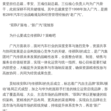
黄坚担任总裁，李安、王彧任副总裁。三位核心负责人均为广汽骨
干，此前深耕不同关键领域。其中总裁黄坚于1998年加入广汽，是拥
有28年汽车行业战略规划和经营管理经验的“老广汽”。
“双BU”落地，“新广汽”现雏形
为什么要成立传祺BU？策略吧
广汽方面表示，面对汽车行业的深度变革与激烈竞争，资源共享
与协同发展是企业构筑核心竞争力的关键。传祺BU的成立，是广汽集
团对广汽传祺未来发展的战略性改革，全面整合研发、制造、销售与
服务全价值链资源，实现一体化运营与统一指挥。核心目标是要打破
内部壁垒，大幅提升决策效率与市场响应速度，确保资源精准投放与
高效协同，共同为经营成果负责。
昊铂埃安BU与传祺BU的先后成立，标志着广汽自主品牌“双BU驱
动”格局正式成型，加之与华为乾崑联手打造的独立运营启境品牌，形
成了覆盖高端、大众、主流市场的品牌矩阵。“双BU”将以更敏捷的组
织架构、更精准的产品布局、更高效的渠道网络，实现自主品牌在主
流市场与高端市场的双线突破，持续提升体系竞争力，再造“新广
汽”。