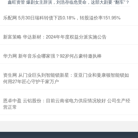
鑫旺资管 爆剧女主辞演，刘浩存临危受命，这部大剧要 “翻车”？
乐配网 5月30日瑞科转债下跌0.18%，转股溢价率151.95%
新富策略 华达新材：2024年年度权益分派实施公告
华力网 新年音乐会哪家强？92岁何占豪特邀执棒
资生网 从门业巨头到智能锁新星：亚亚门业和曼康顿智能锁如
何用27年匠心守护千家万户
恩卓中盈 云铝股份：目前云南省电力供应情况较好 公司生产经
营正常