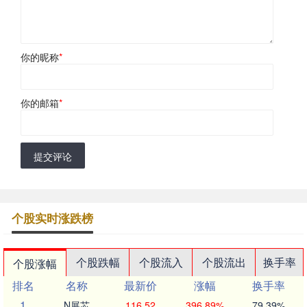
你的昵称
*
你的邮箱
*
提交评论
个股实时涨跌榜
个股跌幅
个股流入
个股流出
换手率
个股涨幅
排名
名称
最新价
涨幅
换手率
1
N展芯
116.52
396.89%
79.39%