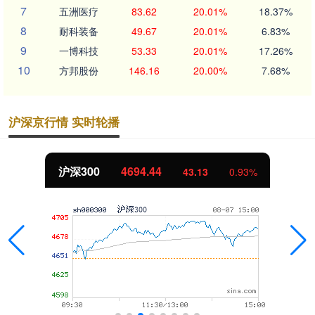
7
五洲医疗
83.62
20.01%
18.37%
8
耐科装备
49.67
20.01%
6.83%
9
一博科技
53.33
20.01%
17.26%
10
方邦股份
146.16
20.00%
7.68%
沪深京行情 实时轮播
北证50
1134.24
11.37
1.01%