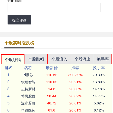
你的邮箱
*
提交评论
个股实时涨跌榜
个股跌幅
个股流入
个股流出
换手率
个股涨幅
排名
名称
最新价
涨幅
换手率
1
N展芯
116.52
396.89%
79.39%
2
锐翔智能
110.02
20.21%
16.80%
3
志特新材
14.8
20.03%
14.18%
4
博腾股份
20.44
20.02%
14.77%
5
近岸蛋白
46.72
20.01%
5.62%
6
毕得医药
61.6
20.01%
6.12%