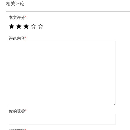
相关评论
本文评分
*
评论内容
*
你的昵称
*