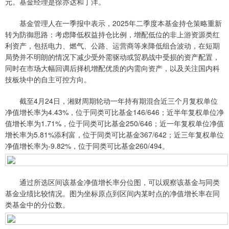
元。基金经理是徐亦达和丁洋。
基金管理人在一季报中表示，2025年二季度本基金持仓策略重新
转为防御思路：考虑降低权益持仓比例，增配低位的非上游资源类红
利资产，包括电力、燃气、公路、运营商等来降低组合波动，在短期
局势并不明朗的情况下减少受外需驱动或贸易战中受损的资产配置，
同时在市场大幅回调后择机增配优质的内需向资产，以及关注国内科
技板块中的自主可控方向。
截至4月24日，湘财周期轮动一年持有期混合近三个月复权单位
净值增长率为4.43%，位于同类可比基金146/646；近半年复权单位净
值增长率为1.71%，位于同类可比基金250/646；近一年复权单位净值
增长率为5.81%添利富，位于同类可比基金367/642；近三年复权单位
净值增长率为-9.82%，位于同类可比基金260/494。
通过所选区间该基金净值增长率分位图，可以观察该基金与同类
基金业绩比较情况。图为坐标原点到区间内某时点的净值增长率在同
类基金中的分位数。