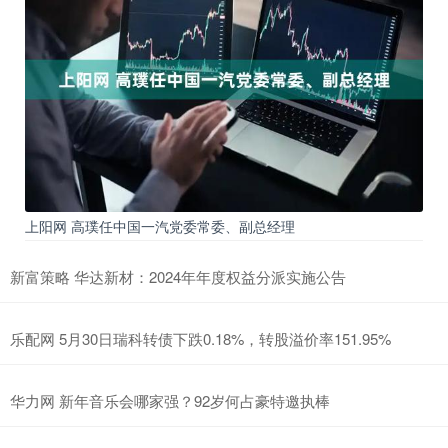
上阳网 高璞任中国一汽党委常委、副总经理
新富策略 华达新材：2024年年度权益分派实施公告
乐配网 5月30日瑞科转债下跌0.18%，转股溢价率151.95%
华力网 新年音乐会哪家强？92岁何占豪特邀执棒