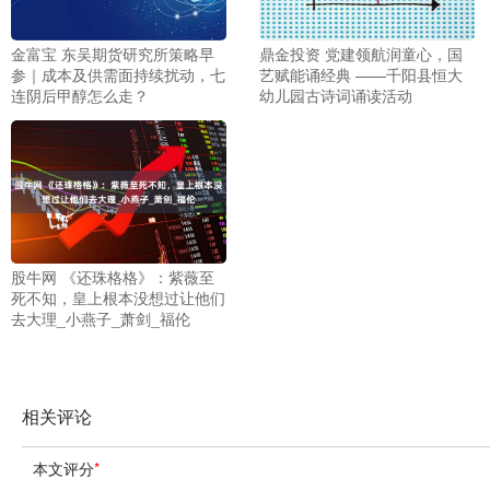
金富宝 东吴期货研究所策略早
鼎金投资 党建领航润童心，国
参｜成本及供需面持续扰动，七
艺赋能诵经典 ——千阳县恒大
连阴后甲醇怎么走？
幼儿园古诗词诵读活动
股牛网 《还珠格格》：紫薇至
死不知，皇上根本没想过让他们
去大理_小燕子_萧剑_福伦
相关评论
本文评分
*