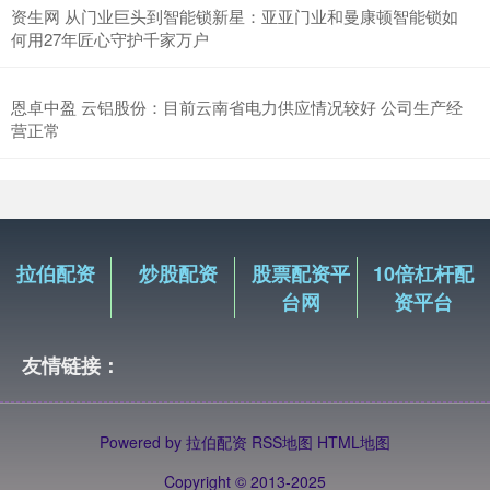
资生网 从门业巨头到智能锁新星：亚亚门业和曼康顿智能锁如
何用27年匠心守护千家万户
恩卓中盈 云铝股份：目前云南省电力供应情况较好 公司生产经
营正常
拉伯配资
炒股配资
股票配资平
10倍杠杆配
台网
资平台
友情链接：
Powered by
拉伯配资
RSS地图
HTML地图
Copyright
© 2013-2025