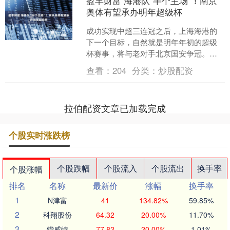
盈丰财富 海港队“半个主场”！南京
奥体有望承办明年超级杯
成功实现中超三连冠之后，上海海港的
下一个目标，自然就是明年年初的超级
杯赛事，将与老对手北京国安争冠。据
悉，作为2026年中国足坛的开年大戏，
查看：
204
分类：
炒股配资
超级杯很有可能放在江....
拉伯配资文章已加载完成
个股实时涨跌榜
个股跌幅
个股流入
个股流出
换手率
个股涨幅
排名
名称
最新价
涨幅
换手率
1
N津富
41
134.82%
59.85%
2
科翔股份
64.32
20.00%
11.70%
3
锴威特
77.82
20.00%
1.01%