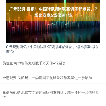
广禾配资 喜讯！中国球队踢K联赛俱乐部爆发，7场比赛赢6场仅
输1场
易速宝 珞博智能完成数千万天使+轮融资
金惠配资 民航局：一季度国际航班量和旅客量进一步增加
赢赢顺配资 北京市文旅局回应网友喊话，统一预约平台值得期
待