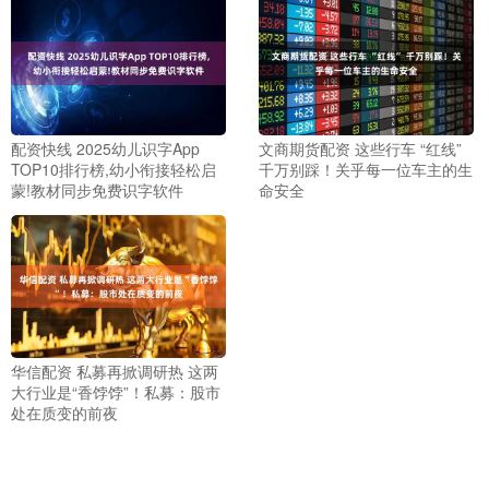
配资快线 2025幼儿识字App
文商期货配资 这些行车 “红线”
TOP10排行榜,幼小衔接轻松启
千万别踩！关乎每一位车主的生
蒙!教材同步免费识字软件
命安全
华信配资 私募再掀调研热 这两
大行业是“香饽饽”！私募：股市
处在质变的前夜