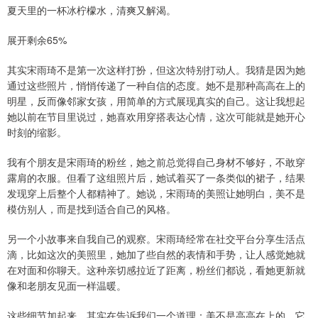
夏天里的一杯冰柠檬水，清爽又解渴。
展开剩余65%
其实宋雨琦不是第一次这样打扮，但这次特别打动人。我猜是因为她
通过这些照片，悄悄传递了一种自信的态度。她不是那种高高在上的
明星，反而像邻家女孩，用简单的方式展现真实的自己。这让我想起
她以前在节目里说过，她喜欢用穿搭表达心情，这次可能就是她开心
时刻的缩影。
我有个朋友是宋雨琦的粉丝，她之前总觉得自己身材不够好，不敢穿
露肩的衣服。但看了这组照片后，她试着买了一条类似的裙子，结果
发现穿上后整个人都精神了。她说，宋雨琦的美照让她明白，美不是
模仿别人，而是找到适合自己的风格。
另一个小故事来自我自己的观察。宋雨琦经常在社交平台分享生活点
滴，比如这次的美照里，她加了些自然的表情和手势，让人感觉她就
在对面和你聊天。这种亲切感拉近了距离，粉丝们都说，看她更新就
像和老朋友见面一样温暖。
这些细节加起来，其实在告诉我们一个道理：美不是高高在上的，它