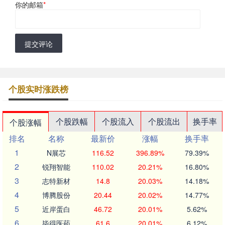
你的邮箱
*
提交评论
个股实时涨跌榜
个股跌幅
个股流入
个股流出
换手率
个股涨幅
排名
名称
最新价
涨幅
换手率
1
N展芯
116.52
396.89%
79.39%
2
锐翔智能
110.02
20.21%
16.80%
3
志特新材
14.8
20.03%
14.18%
4
博腾股份
20.44
20.02%
14.77%
5
近岸蛋白
46.72
20.01%
5.62%
6
毕得医药
61.6
20.01%
6.12%