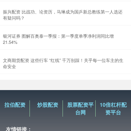
振兴配资 比战功、论资历，马琳成为国乒新总教练第一人选还
有疑问吗？
银河证券 图解百奥泰一季报：第一季度单季净利润同比增
21.54%
文商期货配资 这些行车 “红线” 千万别踩！关乎每一位车主的生
命安全
拉伯配资
炒股配资
股票配资平
10倍杠杆配
台网
资平台
友情链接：