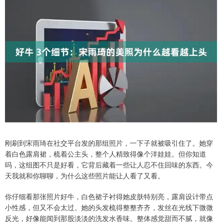
刚刷到宋雨琦在社交平台发的那组照片，一下子就被吸引住了。她穿
着白色露肩裙，梳着公主头，整个人精致得像个洋娃娃。但你知道
吗，这组图不只是好看，它背后藏着一些让人忍不住回味的东西。今
天我就和你聊聊，为什么这些照片能让人看了又看。
你仔细看那张照片好牛，白色裙子衬得她皮肤特别亮，露肩设计带点
小性感，但又不会太过。她的头发梳得整整齐齐，发丝在光线下微微
反光，好像能闻到那股淡淡的洗发水香味。整体感觉甜而不腻，就像