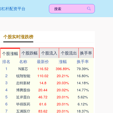
倍杠杆配资平台
个股实时涨跌榜
个股跌幅
个股流入
个股流出
换手率
个股涨幅
排名
名称
最新价
涨幅
换手率
1
N展芯
116.52
396.89%
79.39%
2
锐翔智能
110.02
20.21%
16.80%
3
志特新材
14.8
20.03%
14.18%
4
博腾股份
20.44
20.02%
14.77%
5
近岸蛋白
46.72
20.01%
5.62%
6
毕得医药
61.6
20.01%
6.12%
7
五洲医疗
83.62
20.01%
18.37%