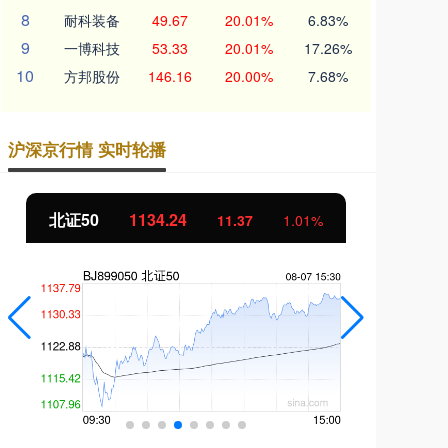
8
耐科装备
49.67
20.01%
6.83%
9
一博科技
53.33
20.01%
17.26%
10
方邦股份
146.16
20.00%
7.68%
沪深京行情 实时轮播
北证50
1134.24
创
11.37
1.01%