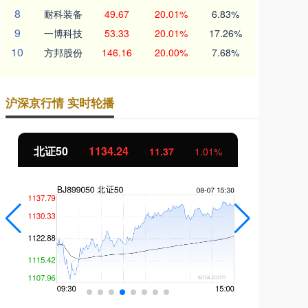
8
耐科装备
49.67
20.01%
6.83%
9
一博科技
53.33
20.01%
17.26%
10
方邦股份
146.16
20.00%
7.68%
沪深京行情 实时轮播
北证50
1134.24
创
11.37
1.01%