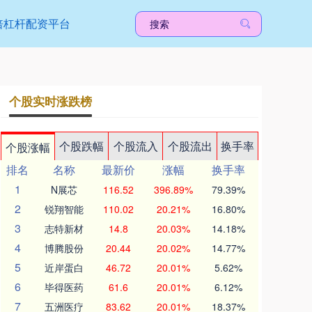
倍杠杆配资平台
个股实时涨跌榜
个股跌幅
个股流入
个股流出
换手率
个股涨幅
排名
名称
最新价
涨幅
换手率
1
N展芯
116.52
396.89%
79.39%
2
锐翔智能
110.02
20.21%
16.80%
3
志特新材
14.8
20.03%
14.18%
4
博腾股份
20.44
20.02%
14.77%
5
近岸蛋白
46.72
20.01%
5.62%
6
毕得医药
61.6
20.01%
6.12%
7
五洲医疗
83.62
20.01%
18.37%