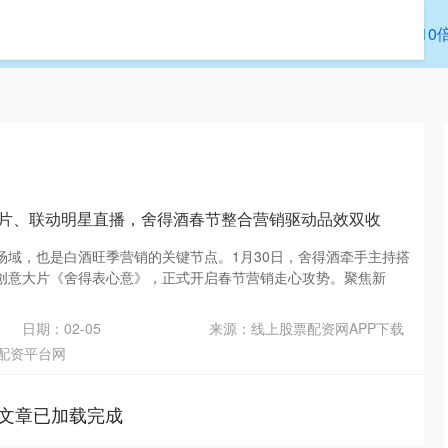
拉伯配资
炒股配资
股票配资平台网
10
大片、联动明星直播，舍得酒春节整合营销驱动品效双收
场域，也是白酒旺季营销的关键节点。1月30日，舍得酒牵手主持搭
创意大片《舍得表心意》，正式开启春节营销走心攻势。聚焦新
日期：02-05
来源：线上股票配资网APP下载
配资平台网
文章已加载完成