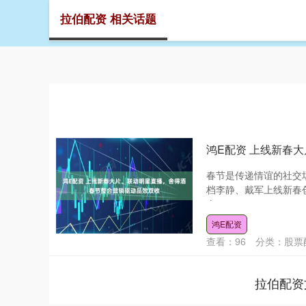
拉伯配资 相关话题
首页
鸿E配资 上线新春
春节是传递情谊的社交
档李静、戴军上线新春
春....
鸿E配资
查看：
96
分类：
股票
拉伯配资