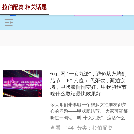
拉伯配资 相关话题
恒正网 “十女九淤”，避免从淤堵到
结节！4个穴位 + 代茶饮，疏通淤
堵，甲状腺悄悄变好。甲状腺结节
吃什么散结最快效果好
今天咱们来聊聊一个很多女性朋友都关
心的问题——甲状腺结节。 大家可能都
听过一句话，叫“十女九淤”。这话什么意
思呢？不是说女性朋友身体不好，而是
查看：
144
分类：
拉伯配资
说咱们女性的生理特....