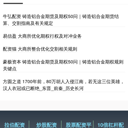
牛弘配资 铸造铝合金期货及期权50问｜铸造铝合金期货结
算、交割指南及有关规定
易信盈 大商所优化期权行权及对冲业务
配资猫 大商所整合优化交割相关规则
豪极资本 铸造铝合金期货及期权50问｜铸造铝合金期权规则
关键点
方圆之道 1700年前，80万胡人入侵江南，若无这三位英雄，
汉人衣冠或已断绝_东晋_前秦_历史长河
拉伯配资
炒股配资
股票配资平
10倍杠杆配