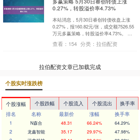
多赢策略 5月30日睿创转债上涨
0.27%，转股溢价率4.73%
本站消息，5月30日睿创转债收盘上涨
0.27%，报160.82元/张，成交额7526.55
万元多赢策略，转股溢价率4.73%。 资
料显示，睿创转债信用级别为“A....
查看：
154
分类：
拉伯配资
拉伯配资文章已加载完成
个股实时涨跌榜
个股跌幅
个股流入
个股流出
换手率
个股涨幅
排名
名称
最新价
涨幅
换手率
1
N森合
48.31
66.24%
64.29%
2
龙鑫智能
35.17
29.97%
47.98%