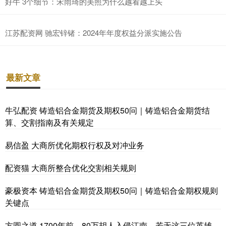
好牛 3个细节：宋雨琦的美照为什么越看越上头
江苏配资网 驰宏锌锗：2024年年度权益分派实施公告
最新文章
牛弘配资 铸造铝合金期货及期权50问｜铸造铝合金期货结
算、交割指南及有关规定
易信盈 大商所优化期权行权及对冲业务
配资猫 大商所整合优化交割相关规则
豪极资本 铸造铝合金期货及期权50问｜铸造铝合金期权规则
关键点
方圆之道 1700年前，80万胡人入侵江南，若无这三位英雄，