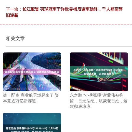
下一篇：
长江配资 羽球冠军于洋世界棋后谢军助阵，千人登高辞
旧迎新
相关文章
益丰配资 商业航天燃起来了 资
永之胜 “小兵张嘎”谢孟伟被拘
本竞逐万亿新赛道
留！目无法纪，坑蒙老百姓，这
次彻底凉凉