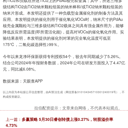
构TiO2和负载在所述TiO2上的PdAu核壳双金属；其中，所述三维多
级结构TiO2由TiO2纳米颗粒组装的纳米棒和/或TiO2纳米颗粒组装的
纳米片形成。本发明还提供了一种负载型金属催化剂的制备方法及其
应用。本发明提供的催化剂用于催化氧化VOCs时，纳米尺寸的PdAu
核壳金属颗粒与三维多级结构TiO2载体之间具有强金属作用力，能够
降低反应所需温度(即所需活化能)，提高对VOCs的催化氧化作用。实
验结果表明，本发明提供的催化剂对苯的完全氧化温度可低至
175℃，二氧化碳选择性≥99％。
今年以来龙净环保新获得专利授权54个，较去年同期减少了5.26%。
结合公司2024年年报财务数据，2024年公司在研发方面投入了4.47亿
元，同比减6.08%。
数据来源：天眼查APP
以上内容为本站据公开信息整理，由AI算法生成（网信算备310104345710301240019号），不
构成投资建议。
拉伯配资提示：文章来自网络，不代表本站观点。
上一篇：
多赢策略 5月30日睿创转债上涨0.27%，转股溢价率
4.73%