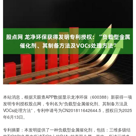
本站消息，根据天眼查APP数据显示龙净环保（600388）新获得一项
发明专利授权股点网，专利名为“负载型金属催化剂、其制备方法及
VOCs处理方法”，专利申请号为CN201811642644.5，授权日为2025
年6月13日。
专利摘要：本发明提供了一种负载型金属催化剂，包括：三维多级结