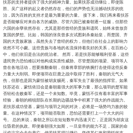
扶苏的支持者提供了强大的精神力量。如果扶苏成功继位，即使陈
胜、吴广这样的起义者仍然存在，他们的声势也无法撼动扶苏的统
治，因为百姓的支持才是最为重要的力量。 接下来，我们再来看扶苏
是否能够应对来自各方的威胁。尽管六国已被秦朝逐一征服，但那些
六国的余孽依然存在，尤其是那些曾经的贵族和遗民，始终未曾放弃
复国的梦想。比如，韩国的张良曾多次试图刺杀秦始皇，而楚国、齐
国的大贵族家族，虽然失去了曾经的权力，但他们在社会上的影响力
依然不可小觑。这些贵族与各地的名流保持着良好的关系，在百姓心
中，他们依旧是合法的统治者。 然而，若是扶苏能够顺利登基，这些
遗民势力恐怕难以对他构成实质性威胁。尽管楚国的项梁、项羽等人
曾在各地活动，想要推翻秦朝，但秦将章邯的铁腕打击使得这些反秦
力量大大削弱。即便项羽在巨鹿之战中取得了胜利，秦朝的元气大
伤，但那也是因为蒙恬被胡亥赐死，秦军失去了最强的指挥官。如果
扶苏还在，蒙恬依旧会是秦朝最强大的军事力量，那么项羽的楚军能
否轻松击败秦军，还是一个未知数。毕竟，蒙恬不仅有着丰富的军事
经验，秦朝的精锐部队在长期的边疆战争中积累了强大的作战能力。
若扶苏成功登基，蒙恬与项羽之间的对决，必将是一场势均力敌的较
量。在这种情况下，项羽能否取胜，恐怕还需要打上一个大大的问
号。 总的来说，秦朝之所以在短短数年内迅速灭亡，正是因为胡亥这
位昏君的执政。即便秦朝强大如斯，一旦皇帝的能力不足，国家的命
运也注定会走向衰亡。倘若扶苏得以继位，凭借其仁政和蒙恬的支