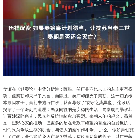
贾谊在《过秦论》中曾分析道：陈胜、吴广并不比六国的君主更有权
势，但秦朝却灭掉了六国，而陈胜、吴广却能灭了秦朝。这一切的根
本原因在于，秦朝未施行仁政，从而导致了‘攻守之势异也’。这段话，
揭示了一个深刻的道理：民众向往的是安稳的生活，而秦朝的暴政却
让百姓深陷痛苦，民众的反抗情绪愈加强烈。秦朝末年的起义，虽然
是一些野心家的推动，但更多的是在暴政下绝望的百姓的自发反抗，
他们只为争取生存的机会，与强大的秦军作斗争。 那么，假如秦朝施
行了仁政，是否能避免灭亡呢？扶苏，这位秦始皇的长子，以仁慈著