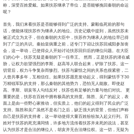
称，深受百姓爱戴。如果扶苏继承了帝位，是否能够挽回秦朝的命运
呢？
首先，我们来看扶苏是否能够得到广泛的支持。蒙毅临死前的那句
话，便能体现扶苏作为继承人的地位。历史记载中提到，虽然扶苏未
被正式立为太子，但在秦朝的大臣中，扶苏作为继承人的地位早已得
到了广泛的共识。秦始皇病重之前，还专门下诏让扶苏回咸阳参加丧
会，这一举动，已使得众人开始讨论扶苏回归后的继位问题。在大臣
们的心中，扶苏无疑是秦朝的下一任帝王。 然而，正是扶苏的潜在威
胁，让权力欲望强烈的李斯、赵高等人联合起来，铲除了扶苏。这一
切背后，权力斗争复杂而惨烈。扶苏与蒙恬之间的关系也很紧密，二
人曾共事多年，互相信任。如果扶苏愿意发动起义，得到蒙恬手下30
万精锐军队的支持，那么秦朝的其他势力，恐怕无人能敌。即使赵
高、李斯、胡亥等人勾结反对，扶苏也有足够的力量与他们对抗。 更
重要的是，扶苏在百姓中拥有极高的支持度。陈胜、吴广的起义，表
面上是由一些野心家推动，但实质上，他们的起义得到了民众的广泛
支持。陈胜和吴广虽然不是名门之后，缺乏强大的背景，但他们声称
自己是扶苏的支持者，这一举动使得大量百姓纷纷加入起义行列。百
姓对于扶苏的死充满同情，许多地方流传着扶苏并未死的说法，甚至
认为扶苏才是合法的继位人，胡亥并无合法继位权。这一切，无疑为