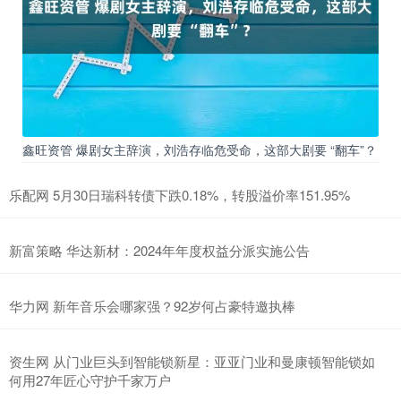
鑫旺资管 爆剧女主辞演，刘浩存临危受命，这部大剧要 “翻车”？
乐配网 5月30日瑞科转债下跌0.18%，转股溢价率151.95%
新富策略 华达新材：2024年年度权益分派实施公告
华力网 新年音乐会哪家强？92岁何占豪特邀执棒
资生网 从门业巨头到智能锁新星：亚亚门业和曼康顿智能锁如
何用27年匠心守护千家万户