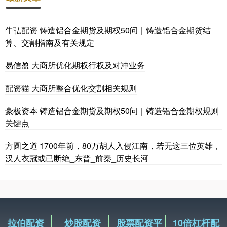
牛弘配资 铸造铝合金期货及期权50问｜铸造铝合金期货结
算、交割指南及有关规定
易信盈 大商所优化期权行权及对冲业务
配资猫 大商所整合优化交割相关规则
豪极资本 铸造铝合金期货及期权50问｜铸造铝合金期权规则
关键点
方圆之道 1700年前，80万胡人入侵江南，若无这三位英雄，
汉人衣冠或已断绝_东晋_前秦_历史长河
拉伯配资
炒股配资
股票配资平
10倍杠杆配