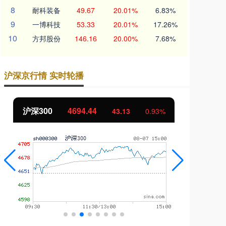
8
耐科装备
49.67
20.01%
6.83%
9
一博科技
53.33
20.01%
17.26%
10
方邦股份
146.16
20.00%
7.68%
沪深京行情 实时轮播
北证50
1134.24
创
11.37
1.01%