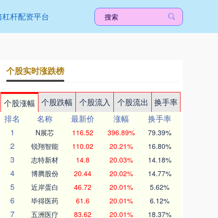
倍杠杆配资平台
个股实时涨跌榜
个股跌幅
个股流入
个股流出
换手率
个股涨幅
排名
名称
最新价
涨幅
换手率
1
N展芯
116.52
396.89%
79.39%
2
锐翔智能
110.02
20.21%
16.80%
3
志特新材
14.8
20.03%
14.18%
4
博腾股份
20.44
20.02%
14.77%
5
近岸蛋白
46.72
20.01%
5.62%
6
毕得医药
61.6
20.01%
6.12%
7
五洲医疗
83.62
20.01%
18.37%