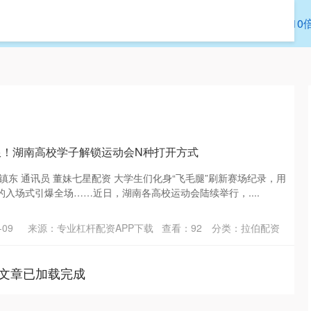
拉伯配资
炒股配资
股票配资平台网
10
限！湖南高校学子解锁运动会N种打开方式
镇东 通讯员 董妹七星配资 大学生们化身“飞毛腿”刷新赛场纪录，用
入场式引爆全场……近日，湖南各高校运动会陆续举行，....
09
来源：专业杠杆配资APP下载
查看：
92
分类：
拉伯配资
文章已加载完成