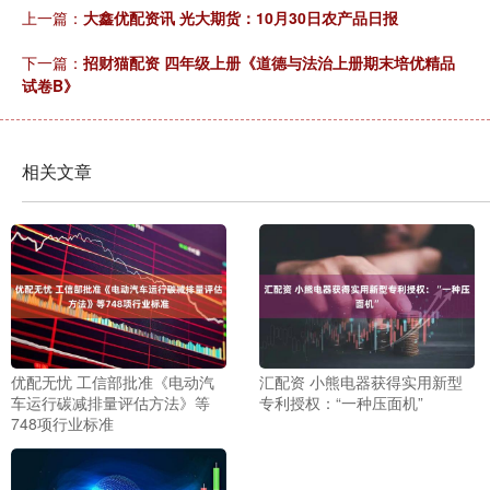
上一篇：
大鑫优配资讯 光大期货：10月30日农产品日报
下一篇：
招财猫配资 四年级上册《道德与法治上册期末培优精品
试卷B》
相关文章
优配无忧 工信部批准《电动汽
汇配资 小熊电器获得实用新型
车运行碳减排量评估方法》等
专利授权：“一种压面机”
748项行业标准