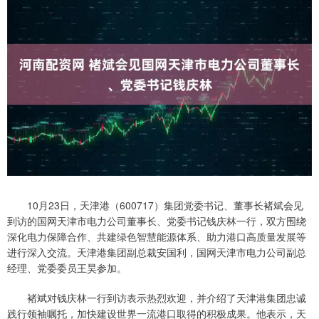
10月23日，天津港（600717）集团党委书记、董事长褚斌会见
到访的国网天津市电力公司董事长、党委书记钱庆林一行，双方围绕
深化电力保障合作、共建绿色智慧能源体系、助力港口高质量发展等
进行深入交流。天津港集团副总裁安国利，国网天津市电力公司副总
经理、党委委员王昊参加。
褚斌对钱庆林一行到访表示热烈欢迎，并介绍了天津港集团忠诚
践行领袖嘱托，加快建设世界一流港口取得的积极成果。他表示，天