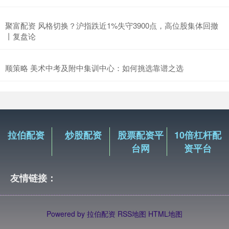
聚富配资 风格切换？沪指跌近1%失守3900点，高位股集体回撤
丨复盘论
顺策略 美术中考及附中集训中心：如何挑选靠谱之选
拉伯配资
炒股配资
股票配资平
10倍杠杆配
台网
资平台
友情链接：
Powered by
拉伯配资
RSS地图
HTML地图