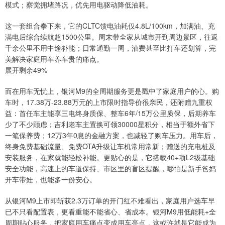
模式；察觉拥堵路况，优先用电驱动降低油耗。
这一套组合拳下来，它的CLTC馈电油耗仅4.8L/100km，加满油、充
满电后综合续航超1500公里。周末带全家从城市开到周边景区，往返
千余公里不用中途补能；日常通勤一周，油费甚至比打车还划算，完
美解决家庭用车养车贵的痛点。
展开剩余49%
而在用车无忧上，银河M9的全周期服务更是戳中了家庭用户的心。购
车时，17.38万-23.88万元的上市限时指导价很亲民，还附赠九重权
益：首任车主能享三电终身质保、整车6年/15万公里质保，后期养车
少了不少顾虑；吉利老车主置换可领30000星积分，相当于额外省下
一笔保养费；12万3年0息的金融方案，也减轻了购车压力。用车后，
终身免费基础流量、免费OTA升级让车机常用常新；赠送的充电桩及
安装服务，在家就能轻松补能。更贴心的是，它搭载40+项L2级基础
安全功能，高速上的车道保持、市区里的盲区提醒，哪怕是新手爸妈
开车带娃，也能多一份安心。
从银河M9上市即斩获2.3万订单的开门红不难看出，家庭用户选车早
已不只看配置表，更看重能不能省心、省成本。银河M9用低能耗+全
周期贴心服务，把家庭用车痛点变成用车亮点，这或许就是它能成为