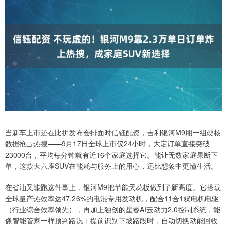
当新车上市还在比拼发布会排面时信钰配资，吉利银河M9用一组硬核
数据抢占热搜——9月17日全球上市仅24小时，大定订单直接突破
23000台，平均每分钟就有近16个家庭选择它。能让无数家庭果断下
单，这款大六座SUV在能耗与服务上的用心，远比想象中更懂生活。
在省油又能跑这件事上，银河M9把节能天花板做到了新高度。它搭载
全球量产热效率达47.26%的电混专用发动机，配合11合1双电机电驱
（行业综合效率领先），再加上独创的星睿AI云动力2.0控制系统，能
像智能管家一样预判路况：提前识别下坡路段时，自动切换动能回收